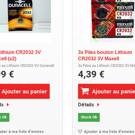
Lithium CR2032 3V
3x Piles bouton Lithium
ell (x2)
CR2032 3V Maxell
s au Lithium CR2032 3V Duracell
3x Piles au Lithium CR2032 3V Ma
99 €
4,39 €
Ajouter au panier
Ajouter au panie
ls
Détails
k Ok
Stock Ok
uter à ma liste d'envies
Ajouter à ma liste d'envies