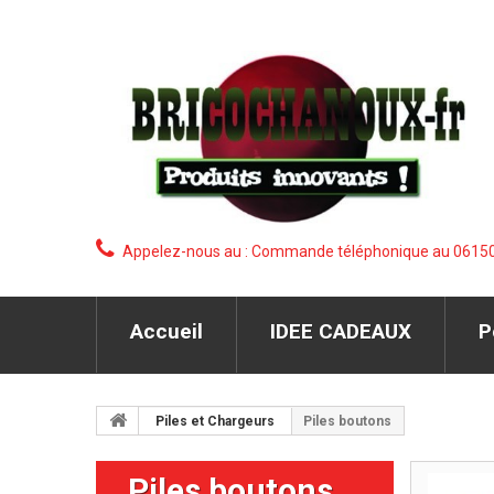
Appelez-nous au :
Commande téléphonique au 0615090
Accueil
IDEE CADEAUX
P
Piles et Chargeurs
Piles boutons
Piles boutons