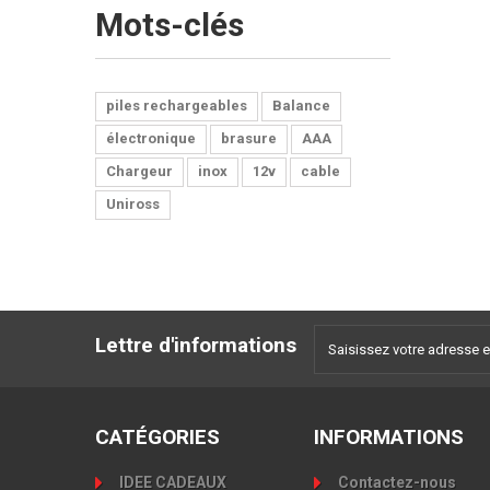
Mots-clés
piles rechargeables
Balance
électronique
brasure
AAA
Chargeur
inox
12v
cable
Uniross
Lettre d'informations
CATÉGORIES
INFORMATIONS
IDEE CADEAUX
Contactez-nous