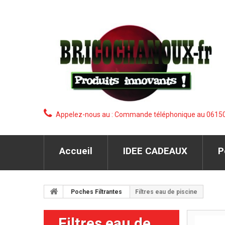
Appelez-nous au :
Commande téléphonique au 0615090
Accueil
IDEE CADEAUX
P
Poches Filtrantes
Filtres eau de piscine
Filtres eau de