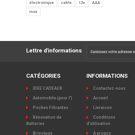
électronique
cable
12v
AAA
inox
Lettre d'informations
CATÉGORIES
INFORMATIONS
IDEE CADEAUX
Contactez-nous
Automobile (pour l')
Accueil
Poches Filtrantes
Livraison
Rénovation de
Conditions
Batteries
d'utilisation
Bricolage
A propos