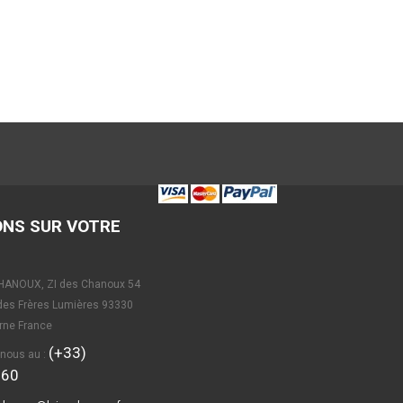
ONS SUR VOTRE
ANOUX, ZI des Chanoux 54
 des Frères Lumières 93330
arne France
(+33)
-nous au :
560