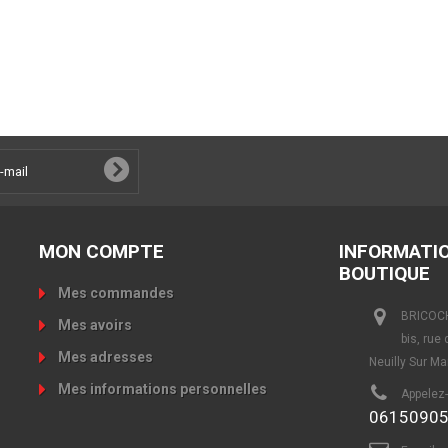
MON COMPTE
INFORMATI
BOUTIQUE
Mes commandes
BRICOCH
Mes avoirs
bis, rue
Mes adresses
Neuilly Sur M
Mes informations personnelles
Appelez
0615090