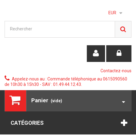
EUR
Contactez-nous
Appelez-nous au :
Commande téléphonique au 0615090560
de 10h30 à 15h30 - SAV : 01.49.44.12.43.
Panier
(vide)
CATÉGORIES